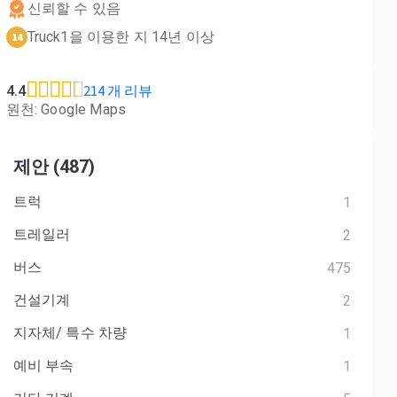
신뢰할 수 있음
Truck1을 이용한 지 14년 이상
14
214 개 리뷰
4.4
원천: Google Maps
제안 (487)
트럭
1
트레일러
2
버스
475
건설기계
2
지자체/ 특수 차량
1
예비 부속
1