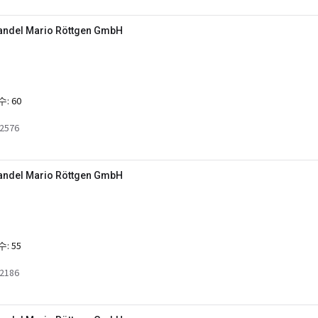
ndel Mario Röttgen GmbH
수:
60
2576
ndel Mario Röttgen GmbH
수:
55
2186