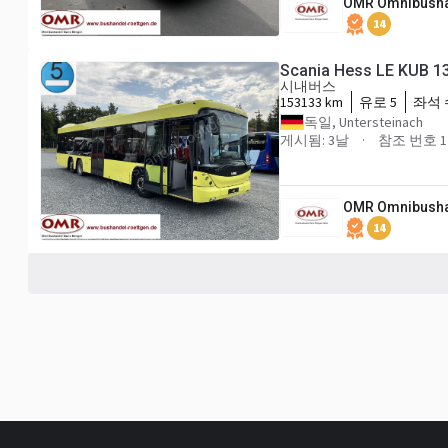
OMR Omnibusha
14
Scania Hess LE KUB 13
시내버스
153133 km
유로 5
좌석 
독일, Untersteinach
게시됨: 3날
참조 번호 1
OMR Omnibusha
14