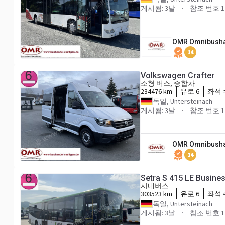
게시됨: 3날
참조 번호 1
OMR Omnibusha
14
Volkswagen Crafter
소형 버스, 승합차
234476 km
유로 6
좌석 
독일, Untersteinach
게시됨: 3날
참조 번호 1
OMR Omnibusha
14
Setra S 415 LE Busine
시내버스
303523 km
유로 6
좌석 
독일, Untersteinach
게시됨: 3날
참조 번호 1