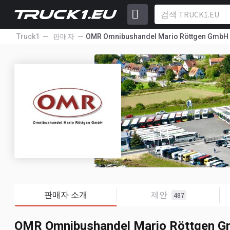
Truck1
판매자
OMR Omnibushandel Mario Röttgen GmbH
판매자 소개
제안
487
OMR Omnibushandel Mario Röttgen 