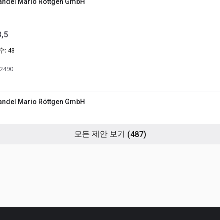
ndel Mario Röttgen GmbH
,5
수:
48
2490
ndel Mario Röttgen GmbH
모든 제안 보기
(487)