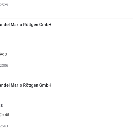
2529
ndel Mario Röttgen GmbH
수:
9
2096
ndel Mario Röttgen GmbH
ss
수:
46
2563