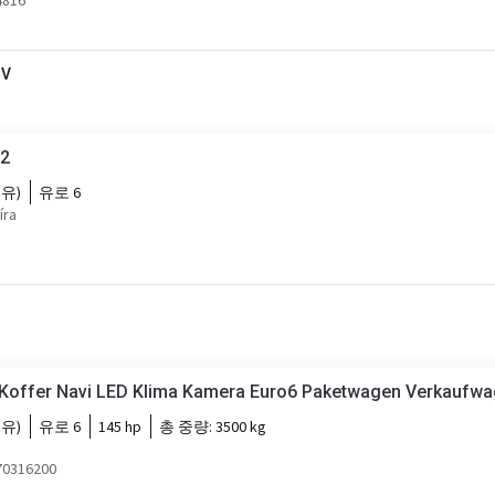
816
BV
2
유)
유로 6
íra
Koffer Navi LED Klima Kamera Euro6 Paketwagen Verkaufwag
유)
유로 6
145 hp
총 중량:
3500 kg
0316200