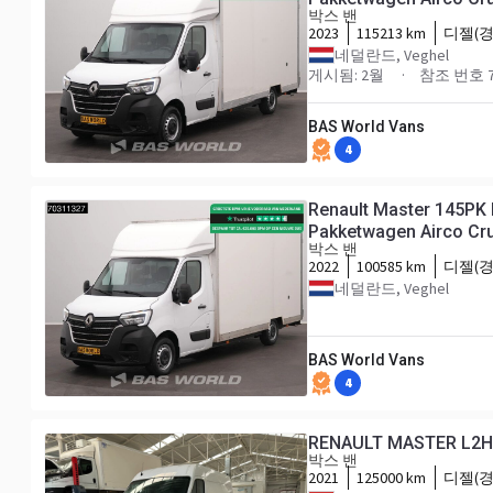
박스 밴
2023
115213 km
디젤(경
네덜란드, Veghel
게시됨: 2월
참조 번호 7
BAS World Vans
4
Renault Master 145PK
Pakketwagen Airco Cru
박스 밴
2022
100585 km
디젤(경
네덜란드, Veghel
BAS World Vans
4
RENAULT MASTER L2H
박스 밴
2021
125000 km
디젤(경