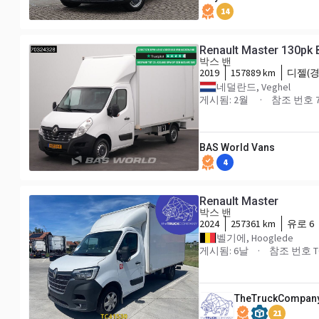
14
Renault Master 130pk 
박스 밴
2019
157889 km
디젤(경
네덜란드, Veghel
게시됨: 2월
참조 번호 7
BAS World Vans
4
Renault Master
박스 밴
2024
257361 km
유로 6
벨기에, Hooglede
게시됨: 6날
참조 번호 TC
TheTruckCompan
21