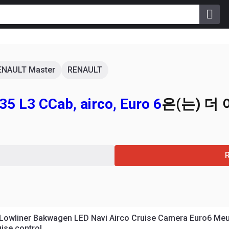
ENAULT Master
RENAULT
5 L3 CCab, airco, Euro 6
은(는) 더
 Lowliner Bakwagen LED Navi Airco Cruise Camera Euro6 Me
ise control