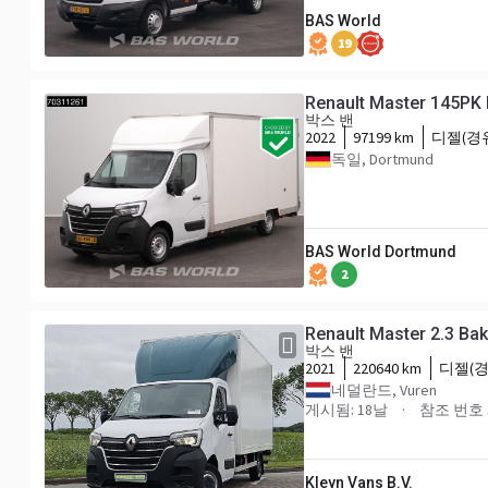
BAS World
19
Renault Master 145PK 
박스 밴
2022
97199 km
디젤(경
독일, Dortmund
BAS World Dortmund
2
Renault Master 2.3 Ba
박스 밴
2021
220640 km
디젤(경
네덜란드, Vuren
게시됨: 18날
참조 번호 3
Kleyn Vans B.V.