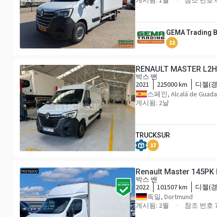
게시됨: 1월
참조 번호 4
GEMA Trading 
12
RENAULT MASTER L2H
박스 밴
2021
225000 km
디젤(경
스페인, Alcalá de Guada
게시됨: 2날
TRUCKSUR
17
Renault Master 145PK 
박스 밴
2022
101507 km
디젤(경
독일, Dortmund
게시됨: 2월
참조 번호 7