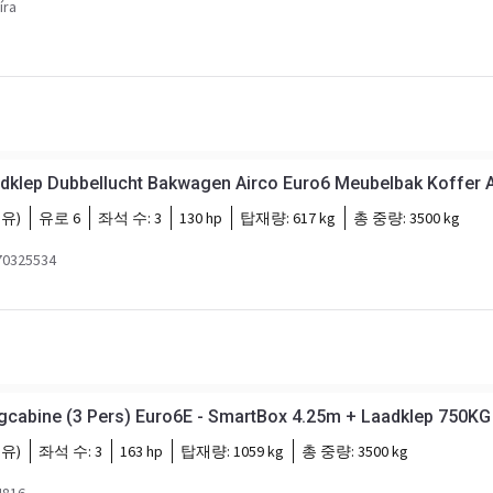
íra
adklep Dubbellucht Bakwagen Airco Euro6 Meubelbak Koffer 
유)
유로 6
좌석 수:
3
130 hp
탑재량:
617 kg
총 중량:
3500 kg
0325534
Renault Master 4x2 Dagcabine (3 Pers) Euro6E - SmartBox 4.25
유)
좌석 수:
3
163 hp
탑재량:
1059 kg
총 중량:
3500 kg