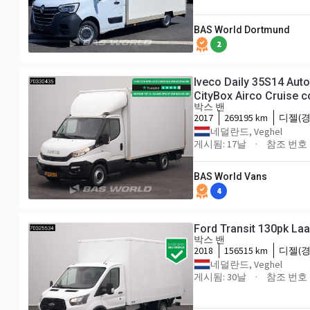
BAS World Dortmund
2
Iveco Daily 35S14 Aut
CityBox Airco Cruise c
박스 밴
2017
269195 km
디젤(경
네덜란드, Veghel
게시됨: 17날
참조 번호 7
BAS World Vans
4
Ford Transit 130pk La
박스 밴
2018
156515 km
디젤(경
네덜란드, Veghel
게시됨: 30날
참조 번호 7