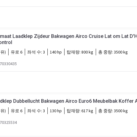
omaat Laadklep Zijdeur Bakwagen Airco Cruise Lat om Lat D'
ontrol
유)
유로 6
좌석 수:
3
140 hp
탑재량:
800 kg
총 중량:
3500 kg
0330435
adklep Dubbellucht Bakwagen Airco Euro6 Meubelbak Koffer 
유)
유로 6
좌석 수:
3
130 hp
탑재량:
617 kg
총 중량:
3500 kg
0325534