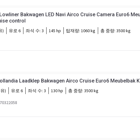
 Lowliner Bakwagen LED Navi Airco Cruise Camera Euro6 Me
ise control
유)
유로 6
좌석 수:
3
145 hp
탑재량:
1060 kg
총 중량:
3500 kg
Hollandia Laadklep Bakwagen Airco Cruise Euro6 Meubelbak Ko
유)
유로 6
좌석 수:
3
130 hp
총 중량:
3500 kg
0322058