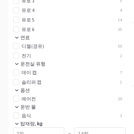
유로 3
5
유로 4
4
유로 5
14
유로 6
35
연료
디젤(경유)
50
전기
2
운전실 유형
데이 캡
7
슬리퍼 캡
1
옵션
에어컨
20
운반 물
음식
2
탑재량, kg
—