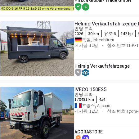
Hirsch Global- Trade GmbH
1
Helmig Verkaufsfahrzeuge 
벤딩 트럭
2026
30 km
유로 6
142 hp
독일, Ibbenbüren
게시됨: 12날
참조 번호 T1-PFT
Helmig Verkaufsfahrzeuge
IVECO 150E25
벤딩 트럭
170481 km
4x4
프랑스, Ajaccio
게시됨: 12날
참조 번호 agora-
AGORASTORE
10