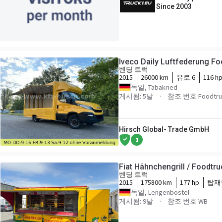
Since 2003
Iveco Daily Luftfederung F
벤딩 트럭
2015
26000 km
유로 6
116 h
독일, Tabakried
게시됨: 5날
참조 번호 Foodtruc
Hirsch Global- Trade GmbH
1
Fiat Hähnchengrill / Foodtru
벤딩 트럭
2015
175800 km
177 hp
탑재
독일, Lengenbostel
게시됨: 9날
참조 번호 WB