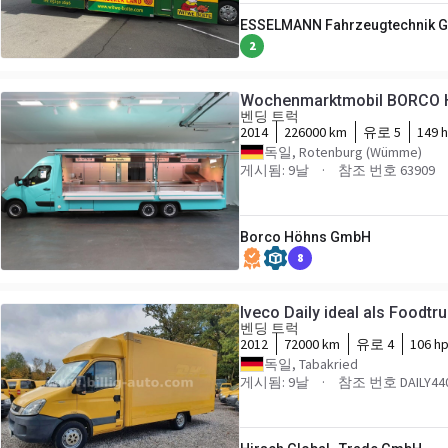
ESSELMANN Fahrzeugtechnik G
2
Wochenmarktmobil BORCO
벤딩 트럭
2014
226000 km
유로 5
149 
독일, Rotenburg (Wümme)
게시됨: 9날
참조 번호 63909
Borco Höhns GmbH
8
Iveco Daily ideal als Food
벤딩 트럭
2012
72000 km
유로 4
106 h
독일, Tabakried
게시됨: 9날
참조 번호 DAILY440