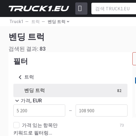
Truck1
트럭
벤딩 트럭
벤딩 트럭
검색된 결과:
83
필터
트럭
벤딩 트럭
82
가격, EUR
—
가격 있는 항목만
73
키워드로 필터링...