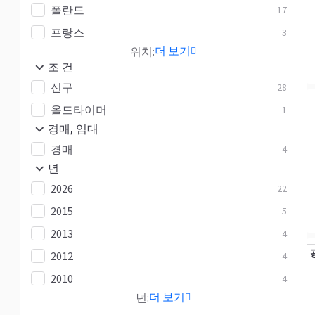
폴란드
17
프랑스
3
더 보기
위치:
조 건
신구
28
올드타이머
1
경매, 임대
경매
4
년
2026
22
2015
5
2013
4
2012
4
2010
4
더 보기
년: