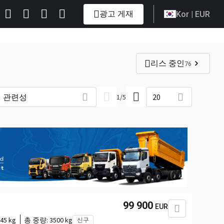
광고 게재
Kor
| EUR
리스 중인
76
관련성
20
1
/
5
99 900
EUR
45 kg
총 중량:
3500 kg
신구