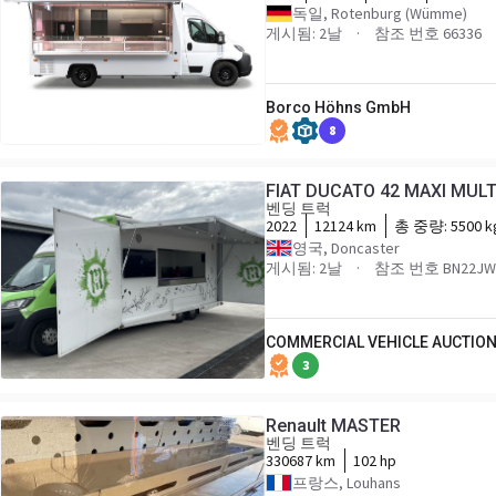
독일, Rotenburg (Wümme)
게시됨: 2날
참조 번호 66336
Borco Höhns GmbH
8
FIAT DUCATO 42 MAXI MULT
벤딩 트럭
2022
12124 km
총 중량:
5500 k
영국, Doncaster
게시됨: 2날
참조 번호 BN22JW
COMMERCIAL VEHICLE AUCTION
3
Renault MASTER
벤딩 트럭
330687 km
102 hp
프랑스, Louhans