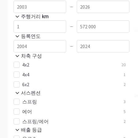
—
주행거리 km
—
등록연도
—
차축 구성
4x2
20
4x4
1
6x2
2
서스펜션
스프링
3
에어
5
스프링/에어
2
배출 등급