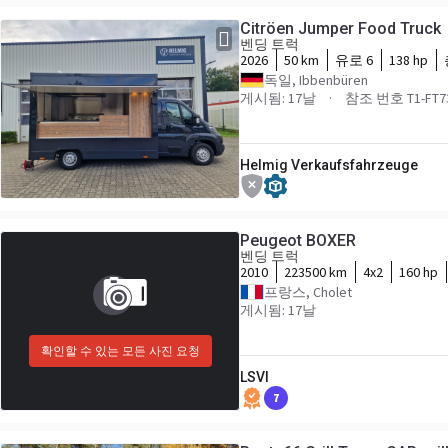
Citröen Jumper Food Truck
벤딩 트럭
2026
50 km
유로 6
138 hp
독일, Ibbenbüren
게시됨: 17날
참조 번호 T1-FT7
Helmig Verkaufsfahrzeuge
Peugeot BOXER
벤딩 트럭
2010
223500 km
4x2
160 hp
프랑스, Cholet
게시됨: 17날
확인할 수 있는 모든 사진 요청
LSVI
7