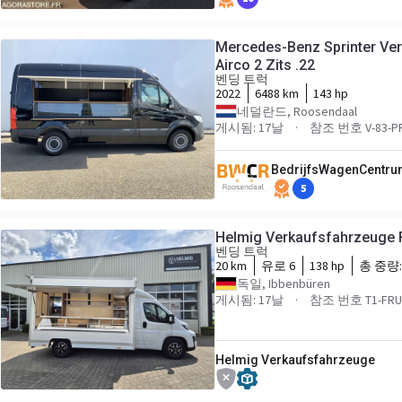
Mercedes-Benz Sprinter Ve
Airco 2 Zits .22
벤딩 트럭
2022
6488 km
143 hp
네덜란드, Roosendaal
게시됨: 17날
참조 번호 V-83-P
BedrijfsWagenCentru
5
Helmig Verkaufsfahrzeuge 
벤딩 트럭
20 km
유로 6
138 hp
총 중량
독일, Ibbenbüren
게시됨: 17날
참조 번호 T1-FRU
Helmig Verkaufsfahrzeuge