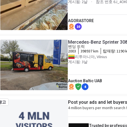
게시됨: 2날
참조 번호 6J_4OKl
AGORASTORE
10
Mercedes-Benz Sprinter 308
벤딩 트럭
2003
398937 km
탑재량:
1190 
리투아니아, Vilnius
게시됨: 3날
Auction Baltic UAB
4
Post your ads and let buyer
광고
4 million buyers per month search 
Trusted by professi