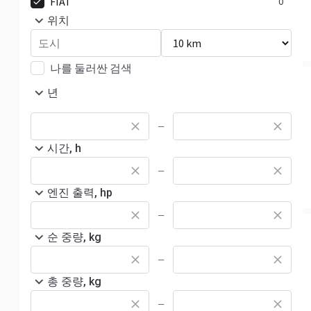
FIAT
0
위치
나를 둘러싼 검색
년
—
시간, h
—
엔진 출력, hp
—
순 중량, kg
—
총 중량, kg
—