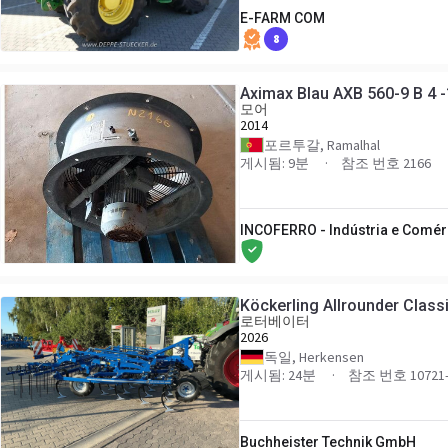
E-FARM COM
8
Aximax Blau AXB 560-9 B 4 -
모어
2014
포르투갈, Ramalhal
게시됨: 9분
참조 번호 2166
INCOFERRO - Indústria e Comérc
Köckerling Allrounder Class
로터베이터
2026
독일, Herkensen
게시됨: 24분
참조 번호 10721-
Buchheister Technik GmbH