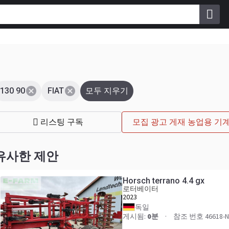
130 90
FIAT
모두 지우기
리스팅 구독
모집 광고 게재 농업용 기계 
유사한 제안
Horsch terrano 4.4 gx
로터베이터
2023
독일
게시됨:
0분
참조 번호 46618-N