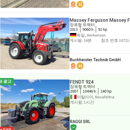
11
Massey Ferguson Massey F
장궤형 트랙터
2013
9060 h
92 hp
독일, Herkensen
게시됨: 24분
참조 번호 10721-
Buchheister Technik GmbH
11
새 광고
FENDT 924
장궤형 트랙터
2007
10446 h
240 hp
이탈리아, Novafeltria
게시됨: 1시간
RAGGI SRL