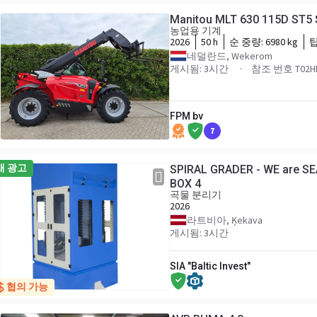
Manitou MLT 630 115D ST5 
농업용 기계
2026
50 h
순 중량:
6980 kg
네덜란드, Wekerom
게시됨: 3시간
참조 번호 T02H
FPM bv
7
새 광고
SPIRAL GRADER - WE are S
BOX 4
곡물 분리기
2026
라트비아, Ķekava
게시됨: 3시간
SIA "Baltic Invest"
협의 가능