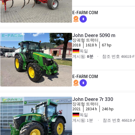
E-FARM COM
8
John Deere 5090 m
장궤형 트랙터
2018
1618 h
67 hp
독일
게시됨:
0분
참조 번호 46618-F
E-FARM COM
8
John Deere 7r 330
장궤형 트랙터
2021
2834 h
246 hp
독일
게시됨: 1분
참조 번호 46618-A