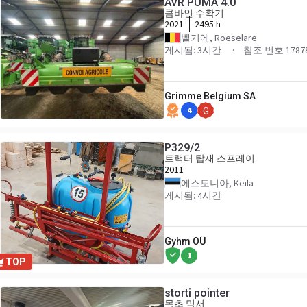
AVR PUMA 4.0
콤바인 수확기
2021
2495 h
벨기에, Roeselare
게시됨: 3시간
참조 번호 1787
Grimme Belgium SA
4
G
P329/2
트랙터 탑재 스프레이
2011
에스토니아, Keila
게시됨: 4시간
Gyhm OÜ
1
TOP
storti pointer
목초 믹서