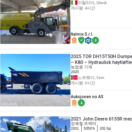
이탈리아, Ghedi
게시됨: 4시간
Italmix S.r.l.
3
2025 TOR DH15T50H Dumperh
– K80 – Hydraulisk høytløft
농업용 기계
2025
노르웨이, Sem
게시됨: 5시간
Auksjonen.no AS
2
2021 John Deere 6155R med
장궤형 트랙터
2021
5050 h
201 hp