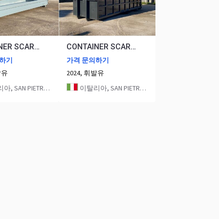
CONTAINER SCARRABILE NUOVO IN HARDOX
CONTAINER SCARRABILE NUOVO A CIELO APERTO HARDOX
의하기
가격 문의하기
발유
2024, 휘발유
SAN PIETRO IN GU
이탈리아, SAN PIETRO IN GU