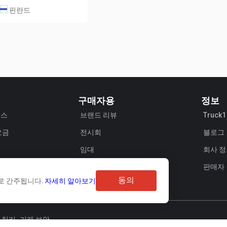
핀란드
구매자용
정보
비스
브랜드 리뷰
Truck
요금
전시회
블로그
임대
회사 
판매자
동의
로 간주됩니다.
자세히 알아보기
 처리
거래 보안