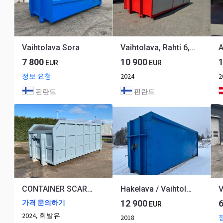
Vaihtolava Sora
Vaihtolava, Rahti 6,2 mx0,8
7 800
10 900
EUR
EUR
정보 요청
2024
2
핀란드
핀란드
CONTAINER SCARRABILE NUOVO A CIELO APERTO HARDOX
Hakelava / Vaihtolava
V
12 900
가격 문의하기
EUR
2024, 휘발유
2018