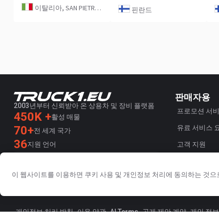
이탈리아, SAN PIETRO IN GU
핀란드
판매자용
2003년부터 신뢰받아 온 상용차 및 장비 플랫폼
프로모션 서
450K +
활성 매물
70+
유료 서비스 
전 세계 국가
36
지원 언어
고객 지원
4.7/5
Trustpilot
이 웹사이트를 이용하면 쿠키 사용 및 개인정보 처리에 동의하는 것으
개인정보 처리 방침
이용 약관
AI Terms
공개 제안 계약
개인 정보