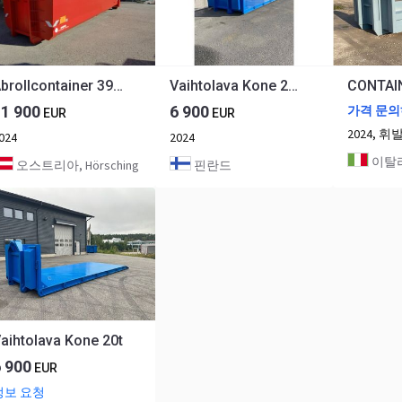
Abrollcontainer 39m³ sofort verfügbar, Hardox
Vaihtolava Kone 20T
11 900
6 900
가격 문
EUR
EUR
2024, 휘
024
2024
이탈리아, 
오스트리아, Hörsching
핀란드
aihtolava Kone 20t
6 900
EUR
정보 요청