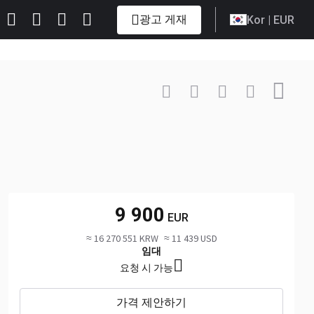
광고 게재
Kor
| EUR
연락하기
+358 40 ... 표시
9 900
EUR
≈ 16 270 551 KRW
≈ 11 439 USD
임대
요청 시 가능
가격 제안하기