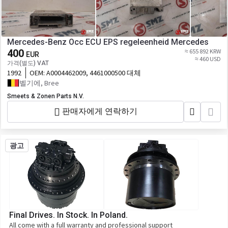
Mercedes-Benz Occ ECU EPS regeleenheid Mercedes
400
≈ 655 892 KRW
EUR
≈ 460 USD
가격(별도) VAT
1992
OEM:
A0004462009, 4461000500 대체
벨기에, Bree
Smeets & Zonen Parts N.V.
판매자에게 연락하기
광고
Final Drives. In Stock. In Poland.
All come with a full warranty and professional support