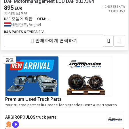
DAF Motormanagement ECU DAF 2037394
895
≈ 1 467 558 KRW
EUR
≈ 1 031 USD
가격(별도) VAT
DAF 모델에 적합
OEM:
2037394,2037394R,2160700,2160700R,2295122,22988
네덜란드, Veghel
대체
BAS PARTS & TYRES B.V.
판매자에게 연락하기
광고
Premium Used Truck Parts
Your trusted partner in Greece for Mercedes-Benz & MAN spares
ARGIROPOULOS truck parts
9