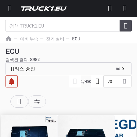
예비 부속
전기 설비
ECU
ECU
검색된 결과:
8982
리스 중인
86
20
1
/
450