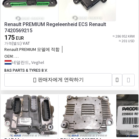
Renault PREMIUM Regeleenheid ECS Renault
7420569215
175
≈ 286 952 KRW
EUR
≈ 201 USD
가격(별도) VAT
Renault PREMIUM 모델에 적합
OEM:
7420569215,7421427022,7421720021,76514638_RVI,RVI7421427022,7651
네덜란드, Veghel
대체
BAS PARTS & TYRES B.V.
판매자에게 연락하기