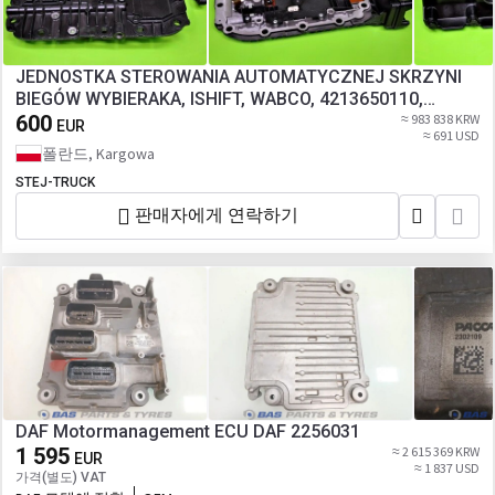
JEDNOSTKA STEROWANIA AUTOMATYCZNEJ SKRZYNI
BIEGÓW WYBIERAKA, ISHIFT, WABCO, 4213650110,
VOLVO, 21536238,
600
≈ 983 838 KRW
EUR
≈ 691 USD
폴란드, Kargowa
STEJ-TRUCK
판매자에게 연락하기
DAF Motormanagement ECU DAF 2256031
1 595
≈ 2 615 369 KRW
EUR
≈ 1 837 USD
가격(별도) VAT