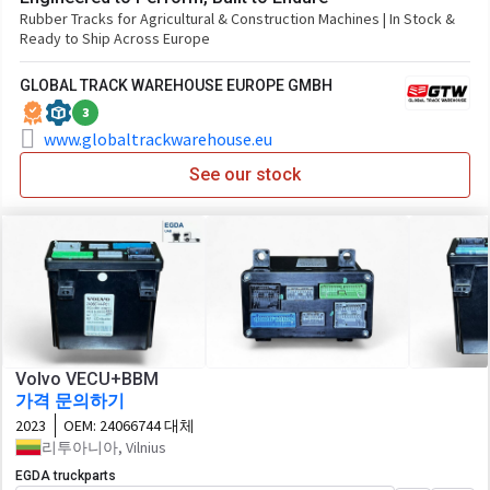
Rubber Tracks for Agricultural & Construction Machines | In Stock &
Ready to Ship Across Europe
GLOBAL TRACK WAREHOUSE EUROPE GMBH
3
www.globaltrackwarehouse.eu
See our stock
Volvo VECU+BBM
가격 문의하기
2023
OEM:
24066744 대체
리투아니아, Vilnius
EGDA truckparts