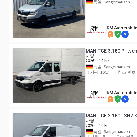
독일, Sangerhausen
RM Automobile
5
MAN TGE 3.180 Prits
차량
2026
10 km
독일, Sangerhausen
게시됨: 16날
참조 번호 
RM Automobile
5
MAN TGE 3.180 L3H2 
차량
2026
10 km
독일, Sangerhausen