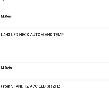
65
 M.Reis
n L4H3 LED HECK AUTOM AHK TEMP
4
 M.Reis
Kasten STANDHZ ACC LED SITZHZ