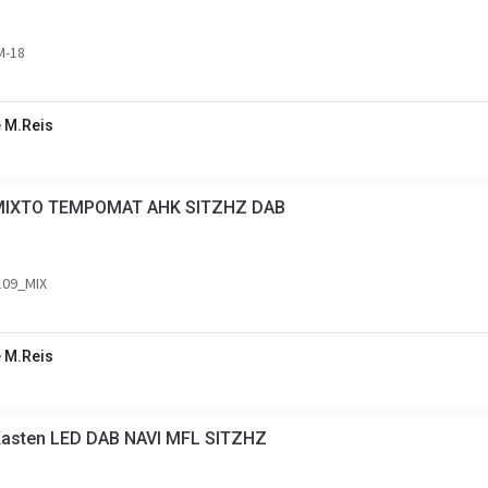
-18
 M.Reis
 MIXTO TEMPOMAT AHK SITZHZ DAB
09_MIX
 M.Reis
Kasten LED DAB NAVI MFL SITZHZ