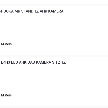
che DOKA MR STANDHZ AHK KAMERA
 M.Reis
n L4H3 LED AHK DAB KAMERA SITZHZ
 M.Reis