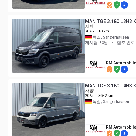
5
MAN TGE 3.180 L3H3 
차량
2026
10 km
독일, Sangerhausen
게시됨: 30날
참조 번호 
RM Automobile
5
MAN TGE 3.180 L4H3 
차량
2025
3642 km
독일, Sangerhausen
RM Automobile
5