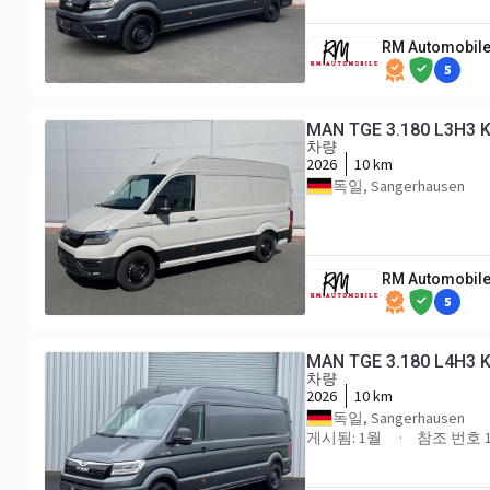
RM Automobile
5
MAN TGE 3.180 L3H3 
차량
2026
10 km
독일, Sangerhausen
RM Automobile
5
MAN TGE 3.180 L4H3 
차량
2026
10 km
독일, Sangerhausen
게시됨: 1월
참조 번호 1