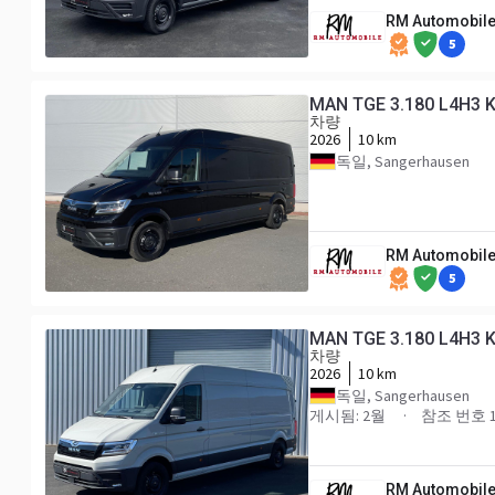
RM Automobile
5
MAN TGE 3.180 L4H3 
차량
2026
10 km
독일, Sangerhausen
RM Automobile
5
MAN TGE 3.180 L4H3 
차량
2026
10 km
독일, Sangerhausen
게시됨: 2월
참조 번호 1
RM Automobile