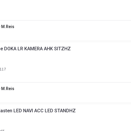
 M.Reis
che DOKA LR KAMERA AHK SITZHZ
117
 M.Reis
Kasten LED NAVI ACC LED STANDHZ