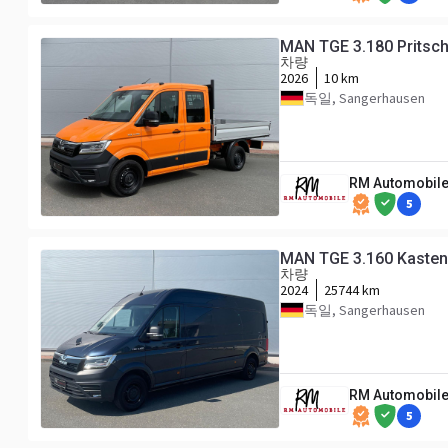
MAN TGE 3.180 Prits
차량
2026
10 km
독일, Sangerhausen
RM Automobile
5
MAN TGE 3.160 Kaste
차량
2024
25744 km
독일, Sangerhausen
RM Automobile
5