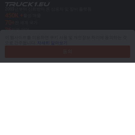
2003년부터 신뢰받아 온 상용차 및 장비 플랫폼
450K +
활성 매물
70+
전 세계 국가
36
지원 언어
이 웹사이트를 이용하면 쿠키 사용 및 개인정보 처리에 동의하는 것
4.7/5
으로 간주됩니다.
자세히 알아보기
Trustpilot
동의
판매자용
프로모션 서비스
유료 서비스 요금
고객 지원
구매자용
브랜드 리뷰
전시회
임대