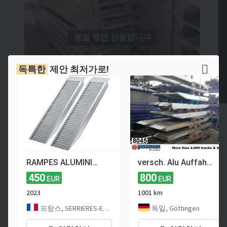
품절 중인 상품입니다
독특한
제안
최저가로!
판매 완료
RAMPES ALUMINIUM RAMPE DE CHARGEMENT 1 METRE 7T
versch. Alu Auffahrrampen
455
450
800
EUR
EUR
EUR
2023
1001 km
≈ 747 787 KRW
≈ 525 USD
프랑스, SERRIERES-EN-CHAUTAGNE
독일, Göttingen
23 4월 2026