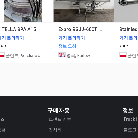
VITELLA SPA A15 Dough Rounder and Divider
Expro BSJJ-600T Tempura machine
가격 문의하기
가격 문의하기
가격 문
023
정보 요청
2012
폴란드, Bełchatów
영국, Harlow
폴란드, 0
구매자용
정보
비스
브랜드 리뷰
Truck
요금
전시회
블로그