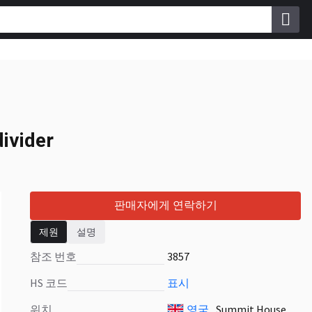
divider
ivider
판매자에게 연락하기
제원
설명
참조 번호
3857
HS 코드
표시
위치
영국
, Summit House