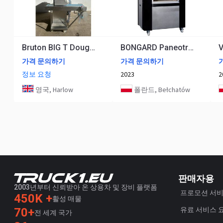
Bruton BIG T Dough Divider
BONGARD Paneotrad Evo Dough Divider
가격 문의하기
가격 문의하기
정보 요청
2023
2
영국, Harlow
폴란드, Bełchatów
판매자용
2003년부터 신뢰받아 온 상용차 및 장비 플랫폼
프로모션 서
450K +
활성 매물
70+
유료 서비스 
전 세계 국가