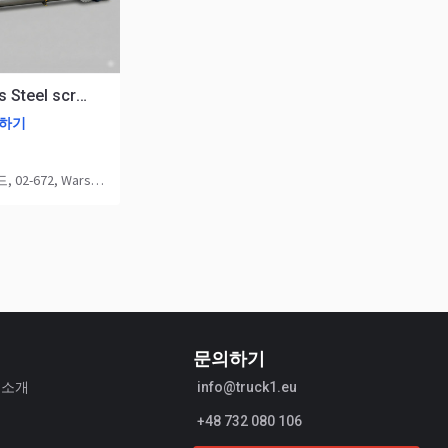
Stainless Steel screw conveyor Derichs FMS-T-400
의하기
2-672, Warszawa
문의하기
1 소개
info@truck1.eu
+48 732 080 106