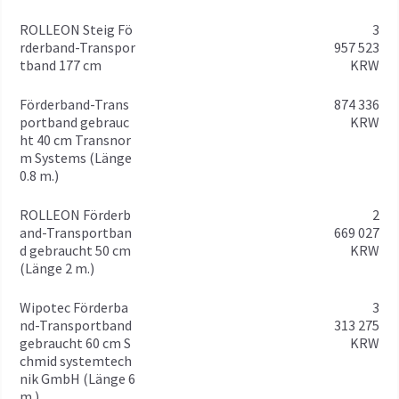
ROLLEON Steig Fö
3
rderband-Transpor
957 523
tband 177 cm
KRW
Förderband-Trans
874 336
portband gebrauc
KRW
ht 40 cm Transnor
m Systems (Länge
0.8 m.)
ROLLEON Förderb
2
and-Transportban
669 027
d gebraucht 50 cm
KRW
(Länge 2 m.)
Wipotec Förderba
3
nd-Transportband
313 275
gebraucht 60 cm S
KRW
chmid systemtech
nik GmbH (Länge 6
m.)