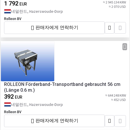
1 792
≈ 2 945 134 KRW
EUR
≈ 2 070 USD
네덜란드, Hazerswoude-Dorp
Rolleon BV
판매자에게 연락하기
ROLLEON Förderband-Transportband gebraucht 56 cm
(Länge 0.6 m.)
392
≈ 644 248 KRW
EUR
≈ 452 USD
네덜란드, Hazerswoude-Dorp
Rolleon BV
판매자에게 연락하기