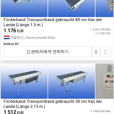
Förderband-Transportband gebraucht 89 cm Van der
Lande (Länge 1.5 m.)
1 176
≈ 1 932 744 KRW
EUR
≈ 1 358 USD
네덜란드, Hazerswoude-Dorp
Rolleon BV
판매자에게 연락하기
Förderband-Transportband gebraucht 50 cm Van der
Lande (Länge 2.15 m.)
1 512
≈ 2 484 956 KRW
EUR