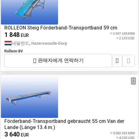
ROLLEON Steig Förderband-Transportband 59 cm
1 848
≈ 3 037 169 KRW
EUR
≈ 2 135 USD
네덜란드, Hazerswoude-Dorp
Rolleon BV
판매자에게 연락하기
Förderband-Transportband gebraucht 55 cm Van der
Lande (Länge 13.4 m.)
3 640
≈ 5 982 303 KRW
EUR
≈ 4 205 USD