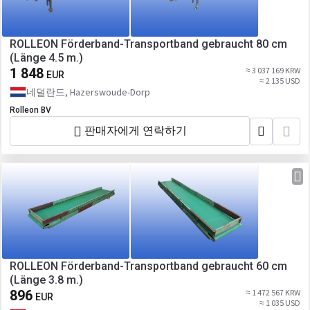
ROLLEON Förderband-Transportband gebraucht 80 cm
(Länge 4.5 m.)
1 848
≈ 3 037 169 KRW
EUR
≈ 2 135 USD
네덜란드, Hazerswoude-Dorp
Rolleon BV
판매자에게 연락하기
ROLLEON Förderband-Transportband gebraucht 60 cm
(Länge 3.8 m.)
896
≈ 1 472 567 KRW
EUR
≈ 1 035 USD