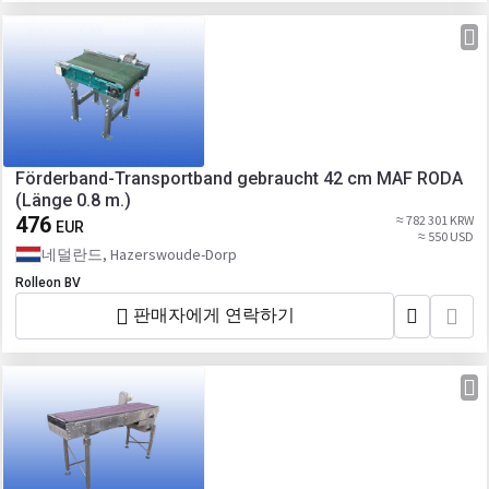
Förderband-Transportband gebraucht 42 cm MAF RODA
(Länge 0.8 m.)
476
≈ 782 301 KRW
EUR
≈ 550 USD
네덜란드, Hazerswoude-Dorp
Rolleon BV
판매자에게 연락하기