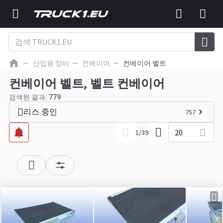
산업용 장비
컨베이어
컨베이어 벨트
컨베이어 벨트, 벨트 컨베이어
검색된 결과:
779
리스 중인
757
20
1
/
39