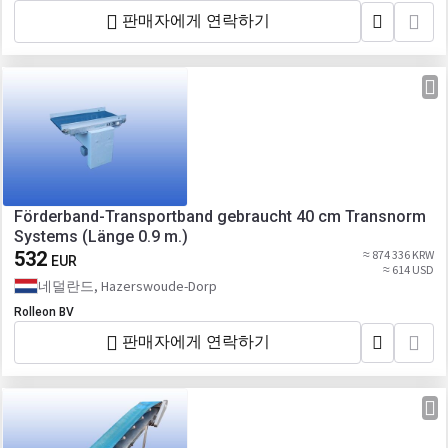
판매자에게 연락하기
Förderband-Transportband gebraucht 40 cm Transnorm
Systems (Länge 0.9 m.)
532
≈ 874 336 KRW
EUR
≈ 614 USD
네덜란드, Hazerswoude-Dorp
Rolleon BV
판매자에게 연락하기