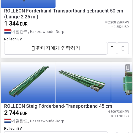
ROLLEON Förderband-Transportband gebraucht 50 cm
(Länge 2.25 m.)
1 344
≈ 2 208 850 KRW
EUR
≈ 1 552 USD
네덜란드, Hazerswoude-Dorp
Rolleon BV
판매자에게 연락하기
ROLLEON Steig Förderband-Transportband 45 cm
2 744
≈ 4 509 736 KRW
EUR
≈ 3 170 USD
네덜란드, Hazerswoude-Dorp
Rolleon BV