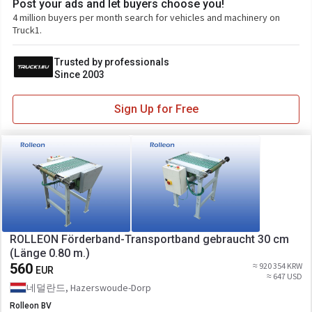
Post your ads and let buyers choose you!
4 million buyers per month search for vehicles and machinery on
Truck1.
Trusted by professionals
Since 2003
Sign Up for Free
ROLLEON Förderband-Transportband gebraucht 30 cm
(Länge 0.80 m.)
560
≈ 920 354 KRW
EUR
≈ 647 USD
네덜란드, Hazerswoude-Dorp
Rolleon BV