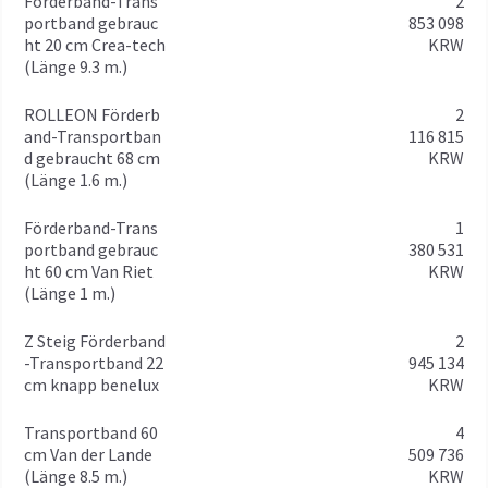
Förderband-Trans
2
portband gebrauc
853 098
ht 20 cm Crea-tech
KRW
(Länge 9.3 m.)
ROLLEON Förderb
2
and-Transportban
116 815
d gebraucht 68 cm
KRW
(Länge 1.6 m.)
Förderband-Trans
1
portband gebrauc
380 531
ht 60 cm Van Riet
KRW
(Länge 1 m.)
Z Steig Förderband
2
-Transportband 22
945 134
cm knapp benelux
KRW
Transportband 60
4
cm Van der Lande
509 736
(Länge 8.5 m.)
KRW