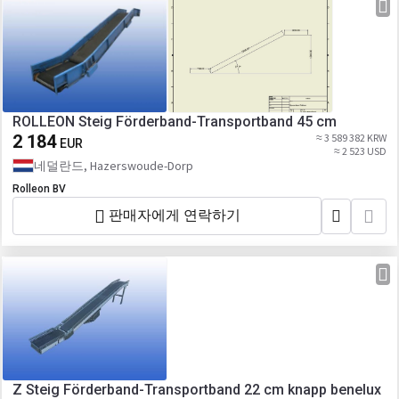
ROLLEON Steig Förderband-Transportband 45 cm
2 184
≈ 3 589 382 KRW
EUR
≈ 2 523 USD
네덜란드, Hazerswoude-Dorp
Rolleon BV
판매자에게 연락하기
Z Steig Förderband-Transportband 22 cm knapp benelux