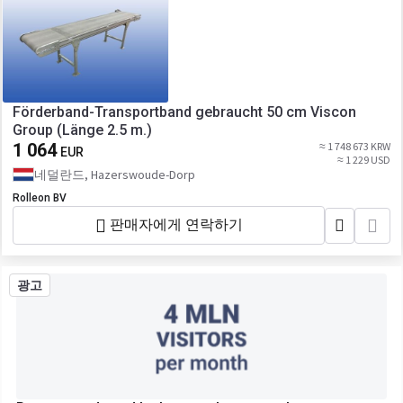
Förderband-Transportband gebraucht 50 cm Viscon
Group (Länge 2.5 m.)
1 064
≈ 1 748 673 KRW
EUR
≈ 1 229 USD
네덜란드, Hazerswoude-Dorp
Rolleon BV
판매자에게 연락하기
광고