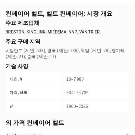
컨베이어 벨트, 벨트 컨베이어: 시장 개요
주요 제조업체
,
,
,
,
BRESTON
KINGLINK
MIEDEMA
NNP
VAN TRIER
주요 구매 지역
(제안: 538)
,
(제안: 136)
,
(제안: 28)
,
네덜란드
영국
독일
헝가리
(제안: 21)
,
(제안: 17)
중국
기술 사양
10–7 980
시간, h
504–73 709
가격, EUR
1900–2026
년
의 가격 컨베이어 벨트