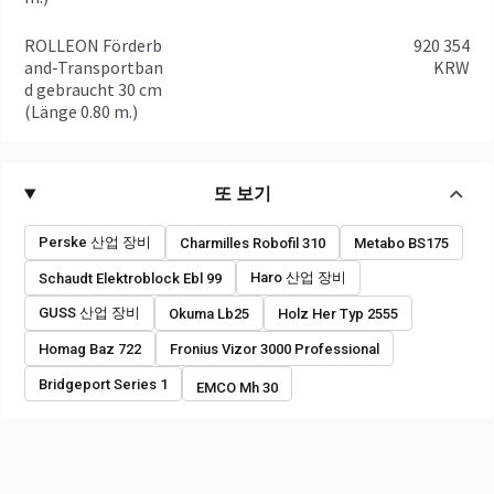
ROLLEON Förderb
920 354
and-Transportban
KRW
d gebraucht 30 cm
(Länge 0.80 m.)
또 보기
Perske 산업 장비
Charmilles Robofil 310
Metabo BS175
Haro 산업 장비
Schaudt Elektroblock Ebl 99
GUSS 산업 장비
Okuma Lb25
Holz Her Typ 2555
Homag Baz 722
Fronius Vizor 3000 Professional
Bridgeport Series 1
EMCO Mh 30