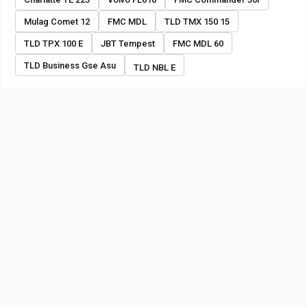
Mulag Comet 12
FMC MDL
TLD TMX 150 15
TLD TPX 100 E
JBT Tempest
FMC MDL 60
TLD Business Gse Asu
TLD NBL E