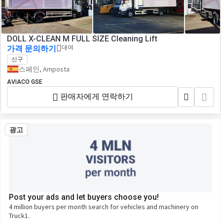
DOLL X-CLEAN M FULL SIZE Cleaning Lift
가격 문의하기
대여
신구
스페인, Amposta
AVIACO GSE
판매자에게 연락하기
광고
Post your ads and let buyers choose you!
4 million buyers per month search for vehicles and machinery on
Truck1.