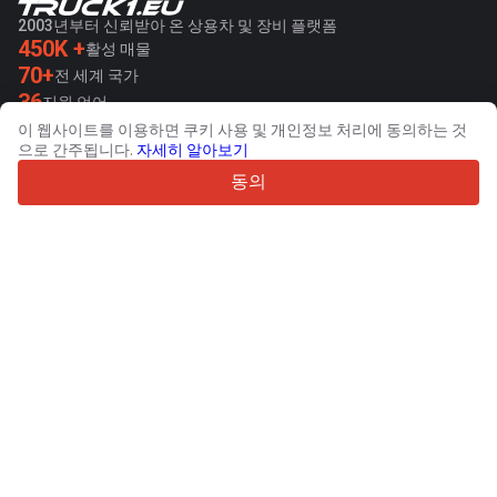
2003년부터 신뢰받아 온 상용차 및 장비 플랫폼
450K +
활성 매물
70+
전 세계 국가
36
지원 언어
이 웹사이트를 이용하면 쿠키 사용 및 개인정보 처리에 동의하는 것
4.7/5
으로 간주됩니다.
자세히 알아보기
Trustpilot
동의
판매자용
프로모션 서비스
유료 서비스 요금
고객 지원
구매자용
브랜드 리뷰
전시회
임대