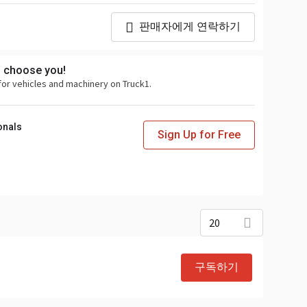
판매자에게 연락하기
s choose you!
for vehicles and machinery on Truck1.
onals
Sign Up for Free
20
구독하기