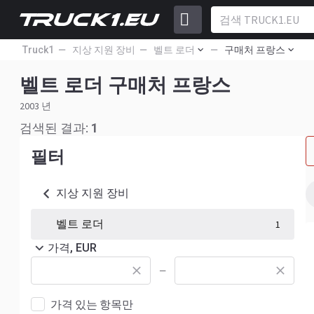
Truck1
지상 지원 장비
벨트 로더
구매처 프랑스
벨트 로더 구매처 프랑스
2003 년
검색된 결과:
1
필터
지상 지원 장비
벨트 로더
1
가격, EUR
—
가격 있는 항목만