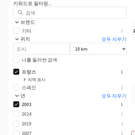
키워드로 필터링...
브랜드
기타
1
위치
모두 지우기
나를 둘러싼 검색
프랑스
1
지역 표시
스페인
Île-de-France
1
1
년
모두 지우기
2003
1
2024
1
2019
2
2007
2