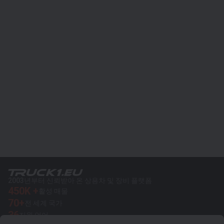
2003년부터 신뢰받아 온 상용차 및 장비 플랫폼
450K +
활성 매물
70+
전 세계 국가
36
지원 언어