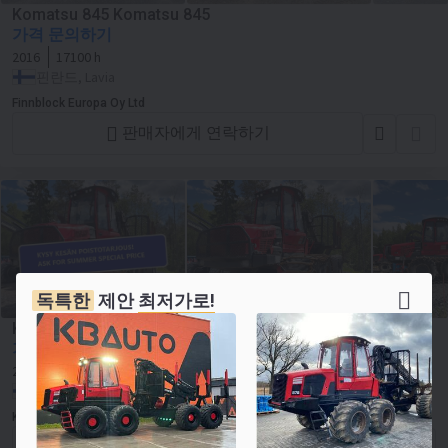
Komatsu 845 Komatsu 845
가격 문의하기
2016
17100 h
핀란드, Lavia
Finnblock Europa Oy Ltd
판매자에게 연락하기
독특한
제안
최저가로!
Komatsu 895 Komatsu 895
가격 문의하기
2016
23100 h
탑재량:
20000 kg
핀란드, Rovaniemi
Komatsu Forest Oy
판매자에게 연락하기