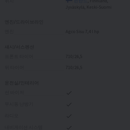
위치
핀란드
, Finnland,
Jyväskylä, Keski-Suomi
엔진/드라이브라인
엔진
Agco Sisu 7,4 l hp
섀시/서스펜션
프론트 타이어
710/26,5
뒤 타이어
710/26,5
운전실/인테리어
선 바이저
무시동 난방기
라디오
내비게이션 시스템