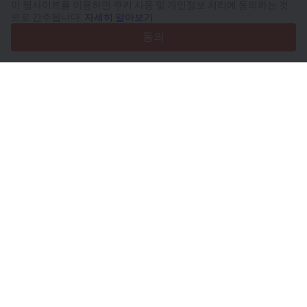
이 웹사이트를 이용하면 쿠키 사용 및 개인정보 처리에 동의하는 것
4.7/5
으로 간주됩니다.
자세히 알아보기
Trustpilot
동의
판매자용
프로모션 서비스
유료 서비스 요금
고객 지원
구매자용
브랜드 리뷰
전시회
임대
정보
Truck1 소개
블로그