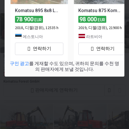
Komatsu 895 8x8 LOADFLEX / CRANE 165F
Komatsu 875 Komatsu 875
78 900
98 000
EUR
EUR
2018, 디젤(경유), 12535 h
2019, 디젤(경유), 21900 h
에스토니아
라트비아
연락하기
연락하기
Komatsu 855 Komatsu 855
가격 문의하기
구인 광고
를 게재할 수도 있으며, 귀하의 문의를 수천 명
2013
14610 h
탑재량:
14000 kg
231 hp
의 판매자에게 보낼 것입니다.
오스트리아, -
Komatsu Forest GmbH
판매자에게 연락하기