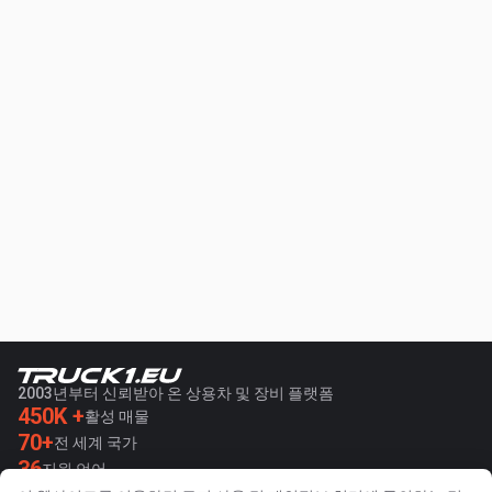
2003년부터 신뢰받아 온 상용차 및 장비 플랫폼
450K +
활성 매물
70+
전 세계 국가
36
지원 언어