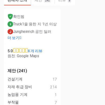
판매자 소개
제안
리뷰
241
8
확인됨
Truck1을 용한 지 1년 이상
1
Jungheinrich 공인 딜러
J
더 보기
8 개 리뷰
5.0
원천: Google Maps
제안 (241)
건설기계
17
자재 취급 장비
214
농업용 기계
1
부착물
7