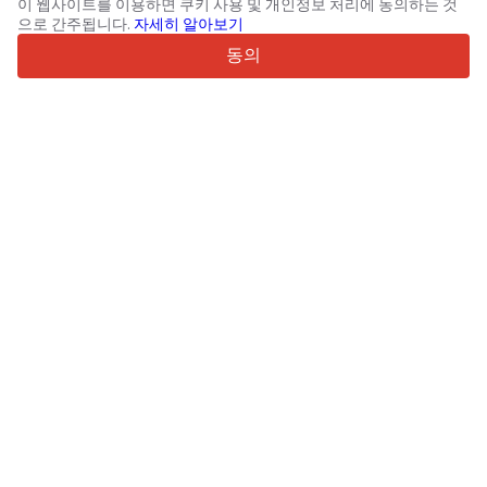
이 웹사이트를 이용하면 쿠키 사용 및 개인정보 처리에 동의하는 것
4.7/5
으로 간주됩니다.
자세히 알아보기
Trustpilot
동의
판매자용
프로모션 서비스
유료 서비스 요금
고객 지원
구매자용
브랜드 리뷰
전시회
임대
정보
Truck1 소개
블로그