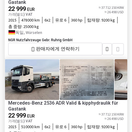
Gastank
22 999
≈ 37 712 150 KRW
EUR
≈ 26 498 USD
가격(별도) VAT
2015
478000 km
6x2
유로 6
360 hp
탑재량:
9200 kg
총 중량:
25000 kg
독일, Würselen
NGR Nutzfahrzeuge Gebr. Ruhrig GmbH
판매자에게 연락하기
Mercedes-Benz 2536 ADR Valid & kipphydraulik für
Gastank
22 999
≈ 37 712 150 KRW
EUR
≈ 26 498 USD
가격(별도) VAT
2015
510000 km
6x2
유로 6
360 hp
탑재량:
9200 kg