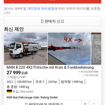
당사는 GDPR 및
개인정보 처리방침
에 따라 귀하의 데이터를 보호합
니다
판매자 신고
최신 제안
MAN 8.220 4X2 Pritsche mit Kran & Funkbedienung
27 999
≈ 45 910 800 KRW
EUR
≈ 32 259 USD
가격(별도) VAT
2011
341000 km
유로 5
220 hp
탑재량:
1490 kg
총 중량:
7490 kg
독일, Würselen
NGR Nutzfahrzeuge Gebr. Ruhrig GmbH
판매자에게 연락하기