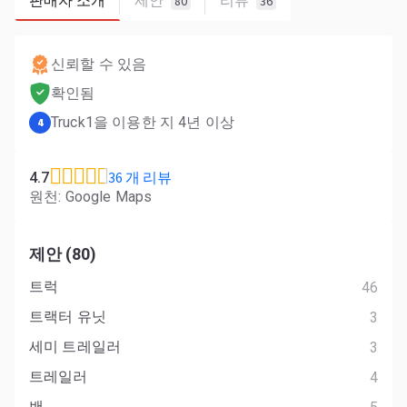
판매자 소개
제안
리뷰
80
36
신뢰할 수 있음
확인됨
Truck1을 이용한 지 4년 이상
4
36 개 리뷰
4.7
원천: Google Maps
제안 (80)
트럭
46
트랙터 유닛
3
세미 트레일러
3
트레일러
4
밴