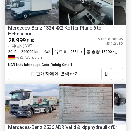
Mercedes-Benz 1324 4X2 Koffer Plane 6 to.
Hebebühne
28 999
≈ 47 550 530 KRW
EUR
≈ 33 412 USD
가격(별도) VAT
2016
244000 km
4x2
유로 6
238 hp
총 중량:
13500 kg
독일, Würselen
NGR Nutzfahrzeuge Gebr. Ruhrig GmbH
판매자에게 연락하기
Mercedes-Benz 2536 ADR Valid & kipphydraulik für