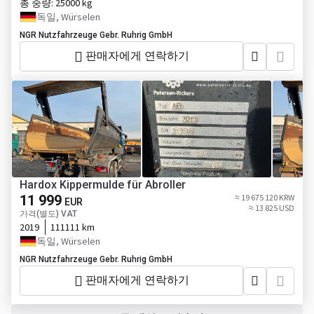
총 중량:
25000 kg
독일, Würselen
NGR Nutzfahrzeuge Gebr. Ruhrig GmbH
판매자에게 연락하기
Hardox Kippermulde für Abroller
11 999
≈ 19 675 120 KRW
EUR
≈ 13 825 USD
가격(별도) VAT
2019
111111 km
독일, Würselen
NGR Nutzfahrzeuge Gebr. Ruhrig GmbH
판매자에게 연락하기