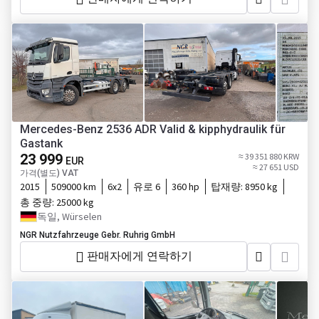
Mercedes-Benz 2536 ADR Valid & kipphydraulik für
Gastank
23 999
≈ 39 351 880 KRW
EUR
≈ 27 651 USD
가격(별도) VAT
2015
509000 km
6x2
유로 6
360 hp
탑재량:
8950 kg
총 중량:
25000 kg
독일, Würselen
NGR Nutzfahrzeuge Gebr. Ruhrig GmbH
판매자에게 연락하기