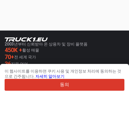
2003년부터 신뢰받아 온 상용차 및 장비 플랫폼
450K +
활성 매물
70+
전 세계 국가
36
지원 언어
이 웹사이트를 이용하면 쿠키 사용 및 개인정보 처리에 동의하는 것
4.7/5
으로 간주됩니다.
자세히 알아보기
Trustpilot
동의
판매자용
프로모션 서비스
유료 서비스 요금
고객 지원