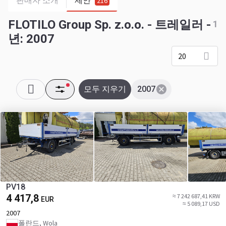
판매자 소개
제안
216
FLOTILO Group Sp. z.o.o. - 트레일러 -
1
년: 2007
20
모두 지우기
2007
PV18
4 417,8
≈ 7 242 687,41 KRW
EUR
≈ 5 089,17 USD
2007
폴란드, Wola