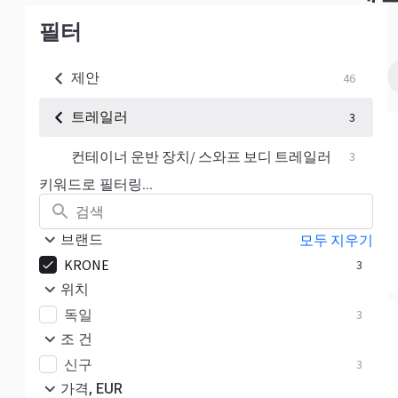
필터
제안
46
트레일러
3
컨테이너 운반 장치/ 스와프 보디 트레일러
3
키워드로 필터링...
브랜드
모두 지우기
KRONE
3
위치
독일
3
조 건
신구
3
가격, EUR