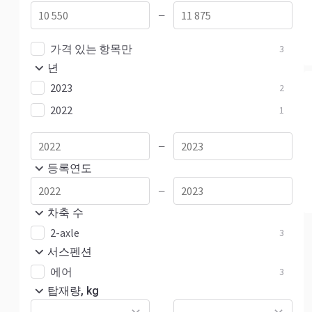
—
가격 있는 항목만
3
년
2023
2
2022
1
—
등록연도
—
차축 수
2-axle
3
서스펜션
에어
3
탑재량, kg