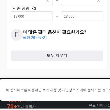
—
총 중량, kg
—
더 많은 필터 옵션이 필요한가요?
필터 제안하기
모두 지우기
판매자용
이 웹사이트를 이용하면 쿠키 사용 및 개인정보 처리에 동의하는 것으
2003년부터 신뢰받아 온 상용차 및 장비 플랫폼
프로모션 서
450K +
활성 매물
70+
유료 서비스 
전 세계 국가