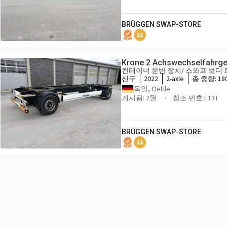
BRÜGGEN SWAP-STORE
11
Krone 2 Achswechselfahrges
컨테이너 운반 장치/ 스와프 보디
신구
2022
2-axle
총 중량:
18
독일, Oelde
게시됨: 2월
참조 번호 E13T
BRÜGGEN SWAP-STORE
11