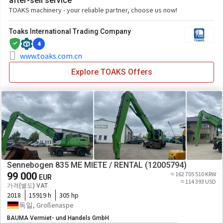
after-sell service
TOAKS machinery - your reliable partner, choose us now!
Toaks International Trading Company
4
www.toaks.com.cn
Explore TOAKS Offers
Sennebogen 835 ME MIETE / RENTAL (12005794)
99 000
≈ 162 705 510 KRW
EUR
≈ 114 393 USD
가격(별도) VAT
2018
15919 h
305 hp
독일, Großenaspe
BAUMA Vermiet- und Handels GmbH