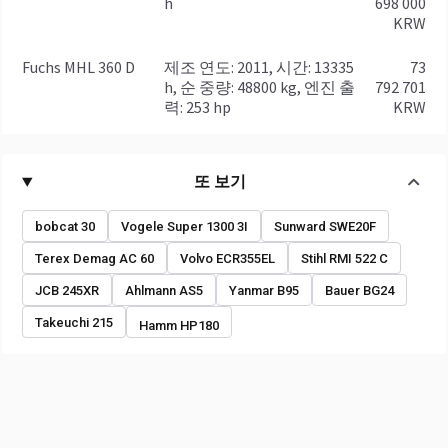
h
698 000
KRW
Fuchs MHL 360 D
제조 연도: 2011, 시간: 13335
73
h, 순 중량: 48800 kg, 엔진 출
792 701
력: 253 hp
KRW
또 보기
bobcat 30
Vogele Super 1300 3I
Sunward SWE20F
Terex Demag AC 60
Volvo ECR355EL
Stihl RMI 522 C
JCB 245XR
Ahlmann AS5
Yanmar B95
Bauer BG24
Takeuchi 215
Hamm HP180