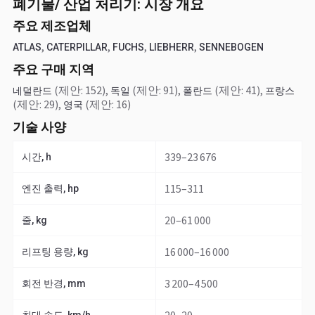
폐기물/ 산업 처리기: 시장 개요
주요 제조업체
,
,
,
,
ATLAS
CATERPILLAR
FUCHS
LIEBHERR
SENNEBOGEN
주요 구매 지역
(제안: 152)
,
(제안: 91)
,
(제안: 41)
,
네덜란드
독일
폴란드
프랑스
(제안: 29)
,
(제안: 16)
영국
기술 사양
339–23 676
시간, h
115–311
엔진 출력, hp
20–61 000
줄, kg
16 000–16 000
리프팅 용량, kg
3 200–4 500
회전 반경, mm