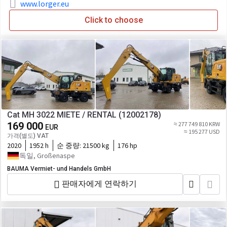
www.lorger.eu
Click to choose
Cat MH 3022 MIETE / RENTAL (12002178)
169 000
≈ 277 749 810 KRW
EUR
≈ 195 277 USD
가격(별도) VAT
2020
1952 h
순 중량:
21500 kg
176 hp
독일, Großenaspe
BAUMA Vermiet- und Handels GmbH
판매자에게 연락하기