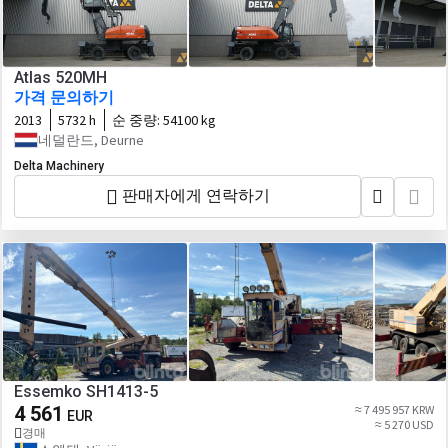
Atlas 520MH
가격 문의하기
2013
5732 h
순 중량:
54100 kg
네덜란드, Deurne
Delta Machinery
판매자에게 연락하기
Essemko SH1413-5
4 561
≈ 7 495 957 KRW
EUR
≈ 5 270 USD
경매