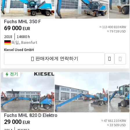
Fuchs MHL 350 F
69 000
≈ 113 400 810 KRW
EUR
≈ 79 728 USD
2018
14680 h
독일, Baienfurt
Kiesel Used GmbH
판매자에게 연락하기
전기
Fuchs MHL 820 D Elektro
29 000
≈ 47 661 210 KRW
EUR
≈ 33 509 USD