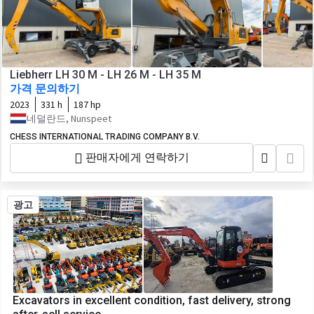
Liebherr LH 30 M - LH 26 M - LH 35 M
가격 문의하기
2023
331 h
187 hp
네덜란드, Nunspeet
CHESS INTERNATIONAL TRADING COMPANY B.V.
판매자에게 연락하기
광고
Excavators in excellent condition, fast delivery, strong