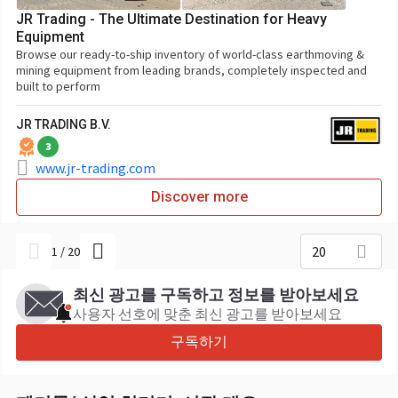
JR Trading - The Ultimate Destination for Heavy
Equipment
Browse our ready-to-ship inventory of world-class earthmoving &
mining equipment from leading brands, completely inspected and
built to perform
JR TRADING B.V.
3
www.jr-trading.com
Discover more
20
1
/
20
최신 광고를 구독하고 정보를 받아보세요
사용자 선호에 맞춘 최신 광고를 받아보세요
구독하기