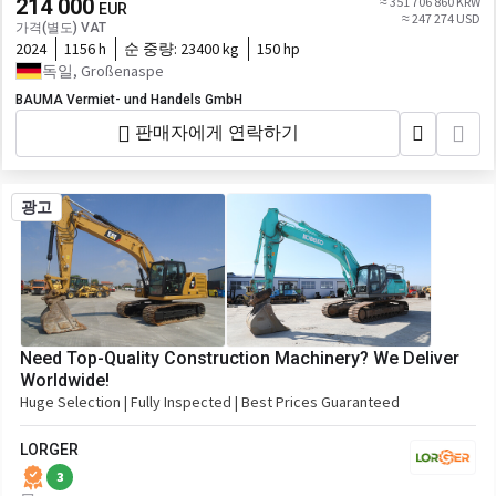
214 000
≈ 351 706 860 KRW
EUR
≈ 247 274 USD
가격(별도) VAT
2024
1156 h
순 중량:
23400 kg
150 hp
독일, Großenaspe
BAUMA Vermiet- und Handels GmbH
판매자에게 연락하기
광고
Need Top-Quality Construction Machinery? We Deliver
Worldwide!
Huge Selection | Fully Inspected | Best Prices Guaranteed
LORGER
3