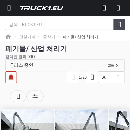
건설기계
굴착기
폐기물/ 산업 처리기
폐기물/ 산업 처리기
검색된 결과:
387
리스 중인
256
20
1
/
20