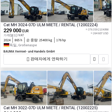
Cat MH 3024-07D ULM MIETE / RENTAL (12002224)
229 000
≈ 376 359 210 KRW
EUR
≈ 264 607 USD
가격(별도) VAT
2024
865 h
순 중량:
25400 kg
176 hp
독일, Großenaspe
BAUMA Vermiet- und Handels GmbH
판매자에게 연락하기
Cat MH 3022-07D ULM MIETE / RENTAL (12002225)