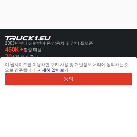
2003년부터 신뢰받아 온 상용차 및 장비 플랫폼
450K +
활성 매물
70+
전 세계 국가
36
지원 언어
이 웹사이트를 이용하면 쿠키 사용 및 개인정보 처리에 동의하는 것
으로 간주됩니다.
자세히 알아보기
4.7/5
동의
Trustpilot
판매자용
프로모션 서비스
유료 서비스 요금
고객 지원