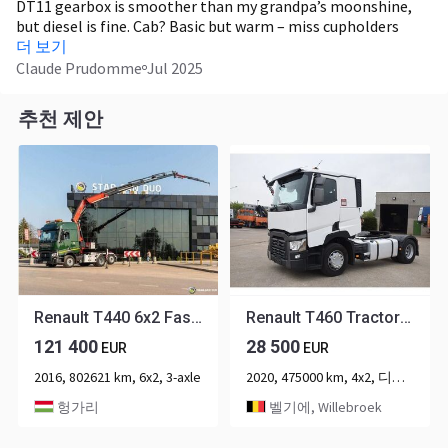
DT11 gearbox is smoother than my grandpa’s moonshine,
but diesel is fine. Cab? Basic but warm – miss cupholders
though. Hydraulics slower when cold. Small tip: grease the
더 보기
PTO weekly or she’ll scream like a banshee.
Claude Prudomme
Jul 2025
추천 제안
Renault T440 6x2 Fassi F485RA.2.26XEDynamic Crane
Renault T460 Tractorhead
121 400
28 500
EUR
EUR
2016, 802621 km, 6x2, 3-axle
2020, 475000 km, 4x2, 디젤(경유), 2-axle
헝가리
벨기에, Willebroek