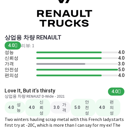
상업용 차량 RENAULT
4.0
리뷰: 1
성능
4.0
신뢰성
4.0
가격
3.0
안전성
5.0
편의성
4.0
Love It, But it’s thirsty
4.0
상업용 차량 RENAULT D-Wide - 2021
신
안
편
성
가
뢰
전
의
4.0
4.0
3.0
5.0
4.0
능
격
성
성
성
Two winters hauling scrap metal with this French lady:starts
first try at -20C, which is more than I can say for my ex! The