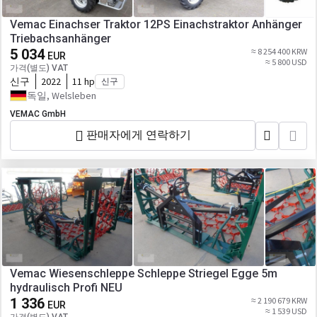
Vemac Einachser Traktor 12PS Einachstraktor Anhänger
Triebachsanhänger
5 034
≈ 8 254 400 KRW
EUR
≈ 5 800 USD
가격(별도) VAT
신구
2022
11 hp
신구
독일, Welsleben
VEMAC GmbH
판매자에게 연락하기
Vemac Wiesenschleppe Schleppe Striegel Egge 5m
hydraulisch Profi NEU
1 336
≈ 2 190 679 KRW
EUR
≈ 1 539 USD