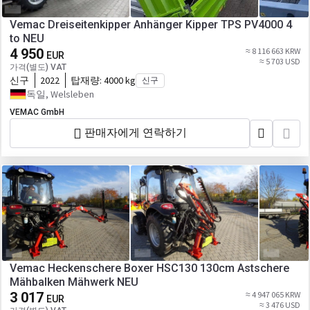
Vemac Dreiseitenkipper Anhänger Kipper TPS PV4000 4
to NEU
4 950
≈ 8 116 663 KRW
EUR
≈ 5 703 USD
가격(별도) VAT
신구
2022
탑재량:
4000 kg
신구
독일, Welsleben
VEMAC GmbH
판매자에게 연락하기
Vemac Heckenschere Boxer HSC130 130cm Astschere
Mähbalken Mähwerk NEU
3 017
≈ 4 947 065 KRW
EUR
≈ 3 476 USD