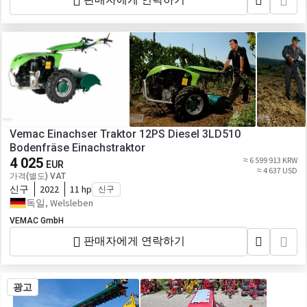
Vemac Einachser Traktor 12PS Diesel 3LD510
Bodenfräse Einachstraktor
4 025
≈ 6 599 913 KRW
EUR
≈ 4 637 USD
가격(별도) VAT
신구
2022
11 hp
신구
독일, Welsleben
VEMAC GmbH
판매자에게 연락하기
광고