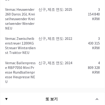
Vemac Heuwender
신구, 제조 연도: 2025
3
260 Daros 2GL Krei
154 840
selheuwender Krei
KRW
selwender Wender
NEU
Vemac Zweischeib
신구, 제조 연도: 2022
3
enstreuer 1200KG
430 315
Streuer Winterdien
KRW
st Traktor NEU
Vemac Ballenpress
신구, 제조 연도: 2024
4
e RBP7050 Mini Pr
809 328
esse Rundballenpr
KRW
esse Heupresse NE
U
또 보기