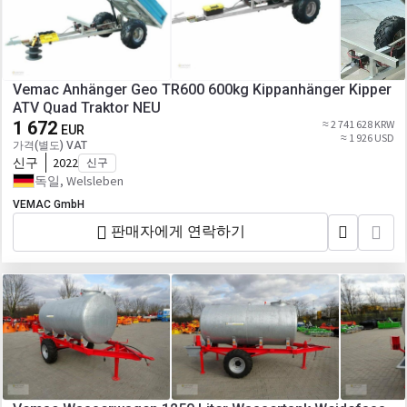
Vemac Anhänger Geo TR600 600kg Kippanhänger Kipper
ATV Quad Traktor NEU
1 672
≈ 2 741 628 KRW
EUR
≈ 1 926 USD
가격(별도) VAT
신구
2022
신구
독일, Welsleben
VEMAC GmbH
판매자에게 연락하기