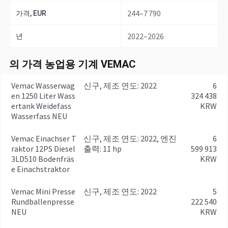
244–7 790
가격, EUR
2022–2026
년
의 가격 농업용 기계 VEMAC
Vemac Wasserwag
신구, 제조 연도: 2022
6
en 1250 Liter Wass
324 438
ertank Weidefass
KRW
Wasserfass NEU
Vemac Einachser T
신구, 제조 연도: 2022, 엔진
6
raktor 12PS Diesel
출력: 11 hp
599 913
3LD510 Bodenfräs
KRW
e Einachstraktor
Vemac Mini Presse
신구, 제조 연도: 2022
5
Rundballenpresse
222 540
NEU
KRW