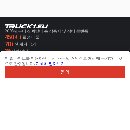
2003년부터 신뢰받아 온 상용차 및 장비 플랫폼
450K +
활성 매물
70+
전 세계 국가
36
지원 언어
이 웹사이트를 이용하면 쿠키 사용 및 개인정보 처리에 동의하는 것
4.7/5
으로 간주됩니다.
자세히 알아보기
Trustpilot
동의
판매자용
프로모션 서비스
유료 서비스 요금
고객 지원
구매자용