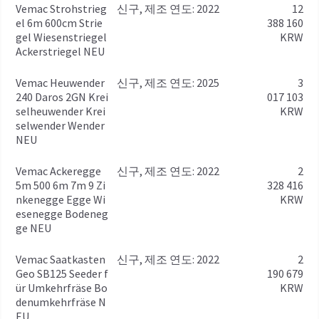
Vemac Strohstrieg
신구, 제조 연도: 2022
12
el 6m 600cm Strie
388 160
gel Wiesenstriegel
KRW
Ackerstriegel NEU
Vemac Heuwender
신구, 제조 연도: 2025
3
240 Daros 2GN Krei
017 103
selheuwender Krei
KRW
selwender Wender
NEU
Vemac Ackeregge
신구, 제조 연도: 2022
2
5m 500 6m 7m 9 Zi
328 416
nkenegge Egge Wi
KRW
esenegge Bodeneg
ge NEU
Vemac Saatkasten
신구, 제조 연도: 2022
2
Geo SB125 Seeder f
190 679
ür Umkehrfräse Bo
KRW
denumkehrfräse N
EU