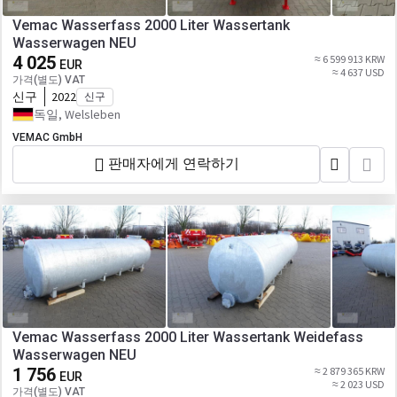
Vemac Wasserfass 2000 Liter Wassertank
Wasserwagen NEU
4 025
≈ 6 599 913 KRW
EUR
≈ 4 637 USD
가격(별도) VAT
신구
2022
신구
독일, Welsleben
VEMAC GmbH
판매자에게 연락하기
Vemac Wasserfass 2000 Liter Wassertank Weidefass
Wasserwagen NEU
1 756
≈ 2 879 365 KRW
EUR
≈ 2 023 USD
가격(별도) VAT