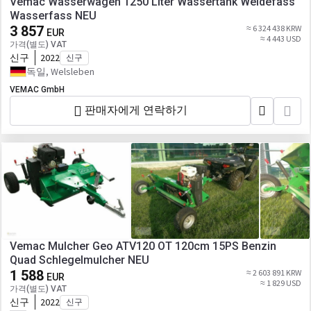
Vemac Wasserwagen 1250 Liter Wassertank Weidefass
Wasserfass NEU
3 857
≈ 6 324 438 KRW
EUR
≈ 4 443 USD
가격(별도) VAT
신구
2022
신구
독일, Welsleben
VEMAC GmbH
판매자에게 연락하기
Vemac Mulcher Geo ATV120 OT 120cm 15PS Benzin
Quad Schlegelmulcher NEU
1 588
≈ 2 603 891 KRW
EUR
≈ 1 829 USD
가격(별도) VAT
신구
2022
신구